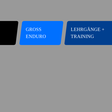
GROSS E
LEHRGÄNGE +
NDURO
TRAINING