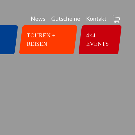
News
Gutscheine
Kontakt
TOUREN +
4×4
REISEN
EVENTS