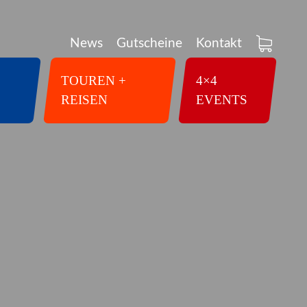
News
Gutscheine
Kontakt
TOUREN +
4×4
REISEN
EVENTS