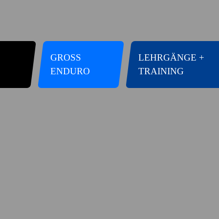
GROSS E
LEHRGÄNGE +
NDURO
TRAINING