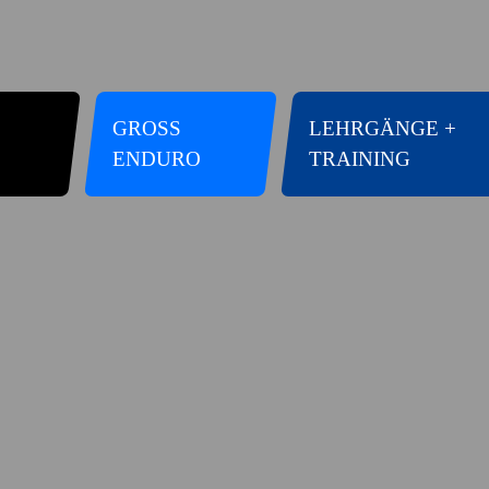
GROSS E
LEHRGÄNGE +
NDURO
TRAINING