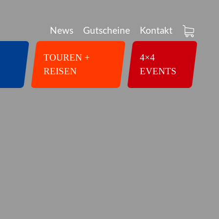
News
Gutscheine
Kontakt
TOUREN +
4×4
REISEN
EVENTS