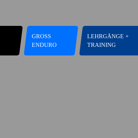
GROSS E
LEHRGÄNGE +
NDURO
TRAINING