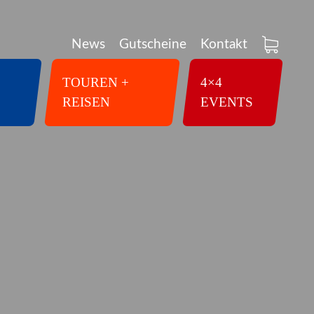
News
Gutscheine
Kontakt
TOUREN +
4×4
REISEN
EVENTS