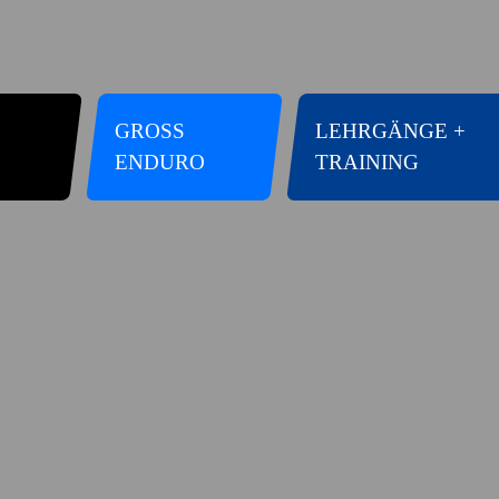
GROSS E
LEHRGÄNGE +
NDURO
TRAINING