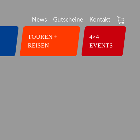
News
Gutscheine
Kontakt
TOUREN +
4×4
REISEN
EVENTS