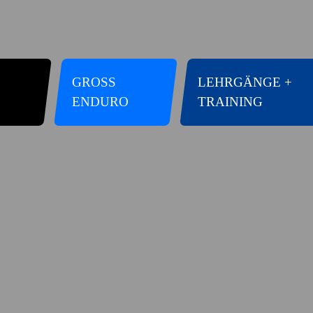
GROSS E
LEHRGÄNGE +
NDURO
TRAINING