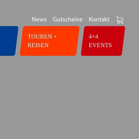
News
Gutscheine
Kontakt
TOUREN +
4×4
REISEN
EVENTS