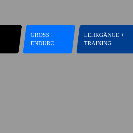
GROSS E
LEHRGÄNGE +
NDURO
TRAINING