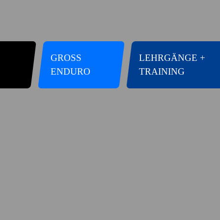
GROSS E
LEHRGÄNGE +
NDURO
TRAINING