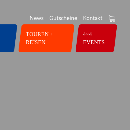
News
Gutscheine
Kontakt
TOUREN +
4×4
REISEN
EVENTS