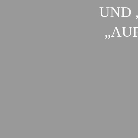
UND 
„AU