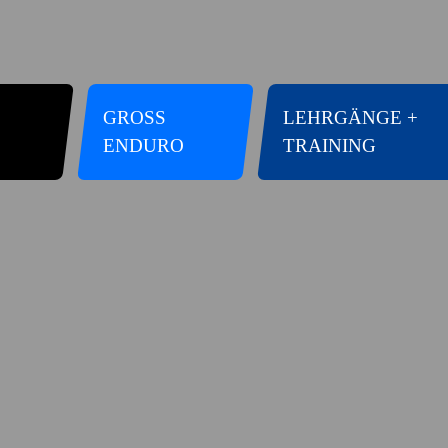
GROSS E
LEHRGÄNGE +
NDURO
TRAINING