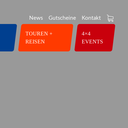
News
Gutscheine
Kontakt
TOUREN +
4×4
REISEN
EVENTS