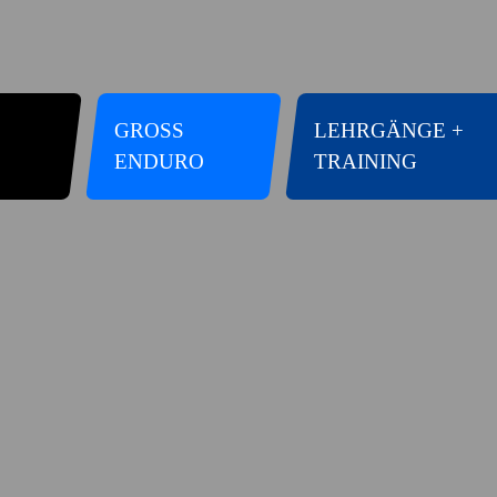
GROSS E
LEHRGÄNGE +
NDURO
TRAINING