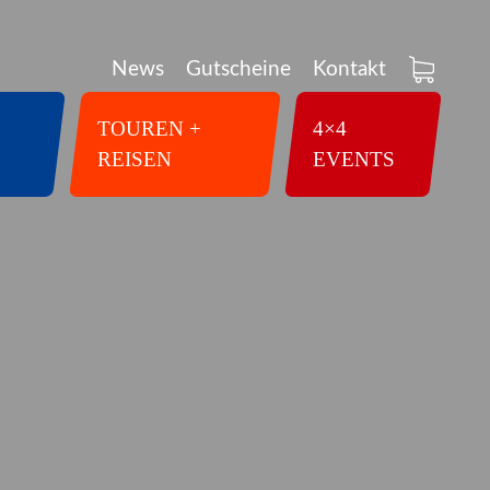
News
Gutscheine
Kontakt
TOUREN +
4×4
REISEN
EVENTS