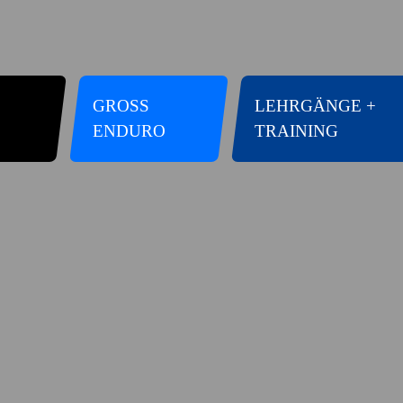
GROSS E
LEHRGÄNGE +
NDURO
TRAINING