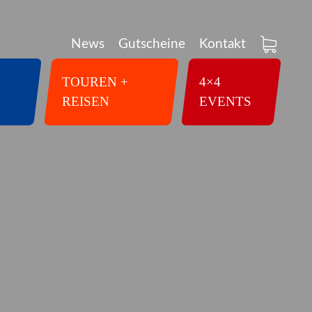
News
Gutscheine
Kontakt
TOUREN +
4×4
REISEN
EVENTS