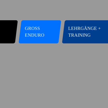
GROSS E
LEHRGÄNGE +
NDURO
TRAINING