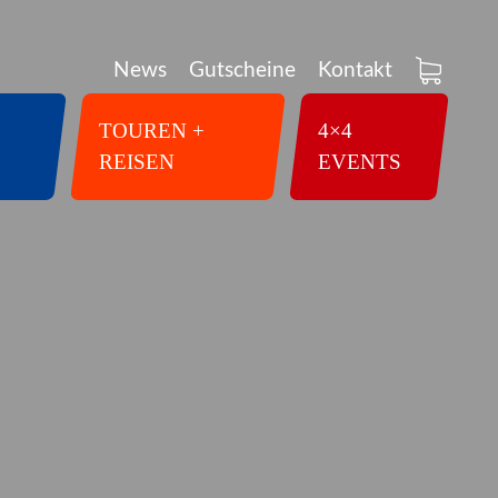
News
Gutscheine
Kontakt
TOUREN +
4×4
REISEN
EVENTS