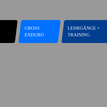
GROSS E
LEHRGÄNGE +
NDURO
TRAINING