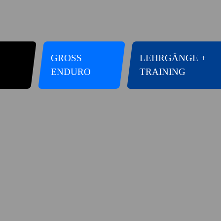
GROSS E
LEHRGÄNGE +
NDURO
TRAINING