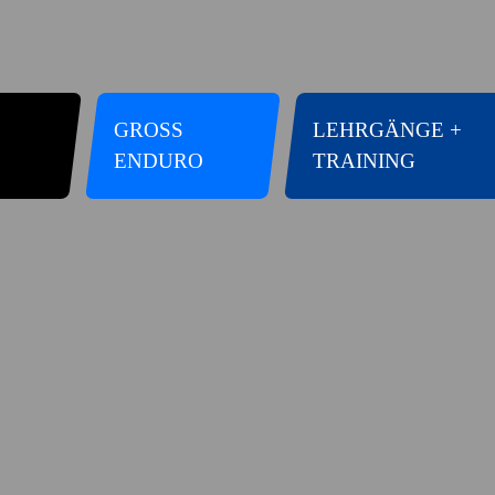
GROSS E
LEHRGÄNGE +
NDURO
TRAINING