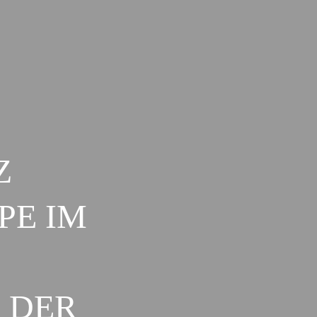
Z
PE IM
 DER